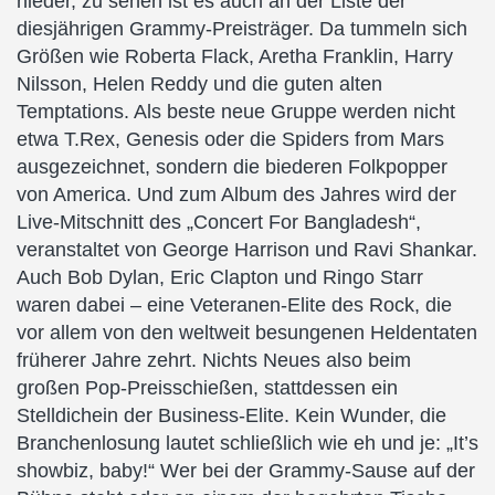
nieder, zu sehen ist es auch an der Liste der
diesjährigen Grammy-Preisträger. Da tummeln sich
Größen wie Roberta Flack, Aretha Franklin, Harry
Nilsson, Helen Reddy und die guten alten
Temptations. Als beste neue Gruppe werden nicht
etwa T.Rex, Genesis oder die Spiders from Mars
ausgezeichnet, sondern die biederen Folkpopper
von America. Und zum Album des Jahres wird der
Live-Mitschnitt des „Concert For Bangladesh“,
veranstaltet von George Harrison und Ravi Shankar.
Auch Bob Dylan, Eric Clapton und Ringo Starr
waren dabei – eine Veteranen-Elite des Rock, die
vor allem von den weltweit besungenen Heldentaten
früherer Jahre zehrt. Nichts Neues also beim
großen Pop-Preisschießen, stattdessen ein
Stelldichein der Business-Elite. Kein Wunder, die
Branchenlosung lautet schließlich wie eh und je: „It’s
showbiz, baby!“ Wer bei der Grammy-Sause auf der