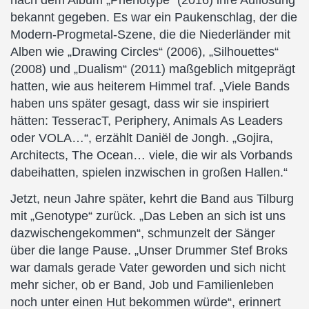
nach dem Album „Phenotype“ (2016) ihre Auflösung
bekannt gegeben. Es war ein Paukenschlag, der die
Modern-Progmetal-Szene, die die Niederländer mit
Alben wie „Drawing Circles“ (2006), „Silhouettes“
(2008) und „Dualism“ (2011) maßgeblich mitgeprägt
hatten, wie aus heiterem Himmel traf. „Viele Bands
haben uns später gesagt, dass wir sie inspiriert
hätten: TesseracT, Periphery, Animals As Leaders
oder VOLA…“, erzählt Daniël de Jongh. „Gojira,
Architects, The Ocean… viele, die wir als Vorbands
dabeihatten, spielen inzwischen in großen Hallen.“
Jetzt, neun Jahre später, kehrt die Band aus Tilburg
mit „Genotype“ zurück. „Das Leben an sich ist uns
dazwischengekommen“, schmunzelt der Sänger
über die lange Pause. „Unser Drummer Stef Broks
war damals gerade Vater geworden und sich nicht
mehr sicher, ob er Band, Job und Familienleben
noch unter einen Hut bekommen würde“, erinnert