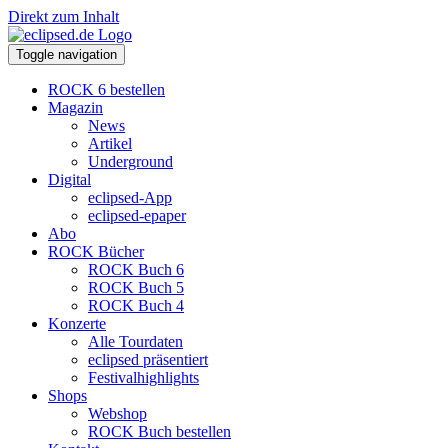
Direkt zum Inhalt
Toggle navigation
ROCK 6 bestellen
Magazin
News
Artikel
Underground
Digital
eclipsed-App
eclipsed-epaper
Abo
ROCK Bücher
ROCK Buch 6
ROCK Buch 5
ROCK Buch 4
Konzerte
Alle Tourdaten
eclipsed präsentiert
Festivalhighlights
Shops
Webshop
ROCK Buch bestellen