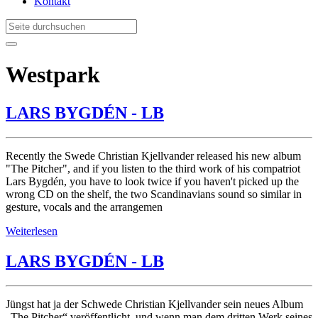
Kontakt
Westpark
LARS BYGDÉN - LB
Recently the Swede Christian Kjellvander released his new album
"The Pitcher", and if you listen to the third work of his compatriot
Lars Bygdén, you have to look twice if you haven't picked up the
wrong CD on the shelf, the two Scandinavians sound so similar in
gesture, vocals and the arrangemen
Weiterlesen
LARS BYGDÉN - LB
Jüngst hat ja der Schwede Christian Kjellvander sein neues Album
„The Pitcher“ veröffentlicht, und wenn man dem dritten Werk seines