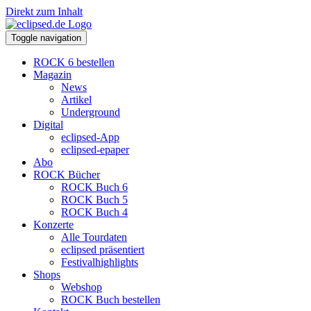
Direkt zum Inhalt
Toggle navigation
ROCK 6 bestellen
Magazin
News
Artikel
Underground
Digital
eclipsed-App
eclipsed-epaper
Abo
ROCK Bücher
ROCK Buch 6
ROCK Buch 5
ROCK Buch 4
Konzerte
Alle Tourdaten
eclipsed präsentiert
Festivalhighlights
Shops
Webshop
ROCK Buch bestellen