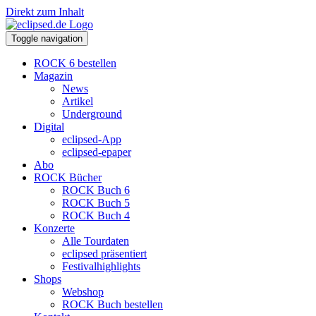
Direkt zum Inhalt
Toggle navigation
ROCK 6 bestellen
Magazin
News
Artikel
Underground
Digital
eclipsed-App
eclipsed-epaper
Abo
ROCK Bücher
ROCK Buch 6
ROCK Buch 5
ROCK Buch 4
Konzerte
Alle Tourdaten
eclipsed präsentiert
Festivalhighlights
Shops
Webshop
ROCK Buch bestellen