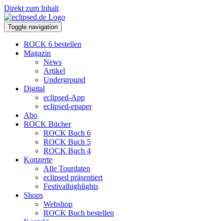
Direkt zum Inhalt
Toggle navigation
ROCK 6 bestellen
Magazin
News
Artikel
Underground
Digital
eclipsed-App
eclipsed-epaper
Abo
ROCK Bücher
ROCK Buch 6
ROCK Buch 5
ROCK Buch 4
Konzerte
Alle Tourdaten
eclipsed präsentiert
Festivalhighlights
Shops
Webshop
ROCK Buch bestellen