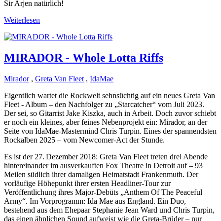
Sir Arjen natürlich!
Weiterlesen
MIRADOR - Whole Lotta Riffs
Mirador
,
Greta Van Fleet
,
IdaMae
Eigentlich wartet die Rockwelt sehnsüchtig auf ein neues Greta Van
Fleet - Album – den Nachfolger zu „Starcatcher“ vom Juli 2023.
Der sei, so Gitarrist Jake Kiszka, auch in Arbeit. Doch zuvor schiebt
er noch ein kleines, aber feines Nebenprojekt ein: Mirador, an der
Seite von IdaMae-Mastermind Chris Turpin. Eines der spannendsten
Rockalben 2025 – vom Newcomer-Act der Stunde.
Es ist der 27. Dezember 2018: Greta Van Fleet treten drei Abende
hintereinander im ausverkauften Fox Theatre in Detroit auf – 93
Meilen südlich ihrer damaligen Heimatstadt Frankenmuth. Der
vorläufige Höhepunkt ihrer ersten Headliner-Tour zur
Veröffentlichung ihres Major-Debüts „Anthem Of The Peaceful
Army“. Im Vorprogramm: Ida Mae aus England. Ein Duo,
bestehend aus dem Ehepaar Stephanie Jean Ward und Chris Turpin,
das einen ähnlichen Sound aufweist wie die Greta-Brüder – nur