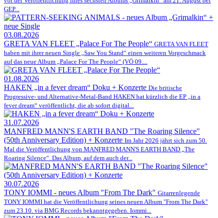
vor der Veröffentlichung ihres sechsten Albums „Grimalkin“ am 21. August bei
GEP...
03.08.2026
GRETA VAN FLEET „Palace For The People“
GRETA VAN FLEET
haben mit ihrer neuen Single „Saw You Stand“ einen weiteren Vorgeschmack
auf das neue Album „Palace For The People“ (VÖ 09....
01.08.2026
HAKEN „in a fever dream“ Doku + Konzerte
Die britische
Progressive- und Alternative-Metal-Band HAKEN hat kürzlich die EP „in a
fever dream“ veröffentlicht, die ab sofort digital...
31.07.2026
MANFRED MANN'S EARTH BAND "The Roaring Silence"
(50th Anniversary Edition) + Konzerte
Im Jahr 2026 jährt sich zum 50.
Mal die Veröffentlichung von MANFRED MANN'S EARTH BAND „The
Roaring Silence“. Das Album, auf dem auch der...
30.07.2026
TONY IOMMI - neues Album "From The Dark"
Gitarrenlegende
TONY IOMMI hat die Veröffentlichung seines neuen Album "From The Dark"
zum 23.10. via BMG Records bekanntgegeben. Iommi...