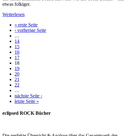
etwas folkiger.
Weiterlesen
« erste Seite
‹ vorherige Seite
…
14
15
16
17
18
19
20
21
22
…
nächste Seite ›
letzte Seite »
eclipsed ROCK Bücher
Die perfekte Übersicht & Analyse über das Gesamtwerk der