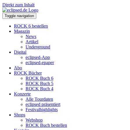
Direkt zum Inhalt
Toggle navigation
ROCK 6 bestellen
Magazin
News
Artikel
Underground
Digital
eclipsed-App
eclipsed-epaper
Abo
ROCK Bücher
ROCK Buch 6
ROCK Buch 5
ROCK Buch 4
Konzerte
Alle Tourdaten
eclipsed präsentiert
Festivalhighlights
Shops
Webshop
ROCK Buch bestellen