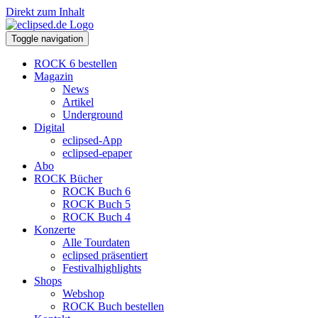
Direkt zum Inhalt
Toggle navigation
ROCK 6 bestellen
Magazin
News
Artikel
Underground
Digital
eclipsed-App
eclipsed-epaper
Abo
ROCK Bücher
ROCK Buch 6
ROCK Buch 5
ROCK Buch 4
Konzerte
Alle Tourdaten
eclipsed präsentiert
Festivalhighlights
Shops
Webshop
ROCK Buch bestellen