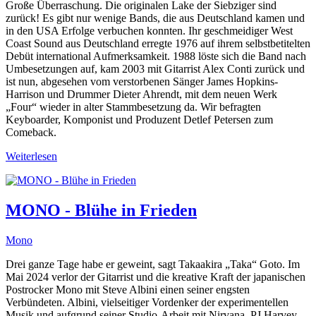
Große Überraschung. Die originalen Lake der Siebziger sind
zurück! Es gibt nur wenige Bands, die aus Deutschland kamen und
in den USA Erfolge verbuchen konnten. Ihr geschmeidiger West
Coast Sound aus Deutschland erregte 1976 auf ihrem selbstbetitelten
Debüt international Aufmerksamkeit. 1988 löste sich die Band nach
Umbesetzungen auf, kam 2003 mit Gitarrist Alex Conti zurück und
ist nun, abgesehen vom verstorbenen Sänger James Hopkins-
Harrison und Drummer Dieter Ahrendt, mit dem neuen Werk
„Four“ wieder in alter Stammbesetzung da. Wir befragten
Keyboarder, Komponist und Produzent Detlef Petersen zum
Comeback.
Weiterlesen
MONO - Blühe in Frieden
Mono
Drei ganze Tage habe er geweint, sagt Takaakira „Taka“ Goto. Im
Mai 2024 verlor der Gitarrist und die kreative Kraft der japanischen
Postrocker Mono mit Steve Albini einen seiner engsten
Verbündeten. Albini, vielseitiger Vordenker der experimentellen
Musik und aufgrund seiner Studio-Arbeit mit Nirvana, PJ Harvey