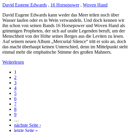
David Eugene Edwards
,
16 Horsepower
,
Woven Hand
David Eugene Edwards kann weder das Meer teilen noch über
Wasser laufen oder es in Wein verwandeln. Und doch kennen wir
ihn schon von seinen Bands 16 Horsepower und Woven Hand als
grimmigen Propheten, der sich auf uralte Legenden beruft, um der
Menschheit von der Höhe seines Berges aus die Leviten zu lesen.
Auf seinem neuen Album „Mercurial Silence“ tritt er solo an, doch
das macht überhaupt keinen Unterschied, denn im Mittelpunkt steht
einmal mehr die emphatische Stimme des großen Mahners.
Weiterlesen
1
2
3
4
5
6
7
8
9
…
nächste Seite ›
letzte Seite »