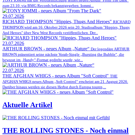
TONY IOMMI hat die Veröffentlichung seines neuen Album "From The Dark"
zum 23.10. via BMG Records bekanntgegeben. Iommi...
29.07.2026
RICHARD THOMPSON "Hippies, Thugs And Heroes"
RICHARD
THOMPSON wird am 16. Oktober 2026 sein 20. Studioalbum "Hippies, Thugs
And Heroes" über New West Records veröffentlichen. Der...
23.07.2026
ARTHUR BROWN - neues Album „Nature“
Der legendäre ARTHUR
BROWN präsentiert seine nächste Vorab-Single „Bursting the Bubble“, die
bewusst im „Handy“-Format gedreht wurde, wie...
22.07.2026
THE AFGHAN WHIGS - neues Album "Soft Control"
THE
AFGHAN WHIGS neues Album „Soft Control“ erscheint am 21. August 2026.
Darüber hinaus werden sie diesen Herbst durch Europa touren,...
Aktuelle Artikel
THE ROLLING STONES - Noch einmal