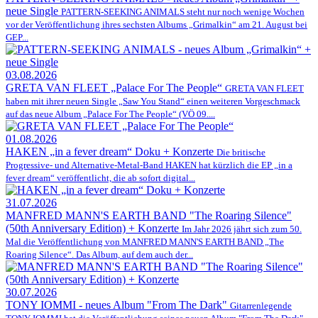
neue Single
PATTERN-SEEKING ANIMALS steht nur noch wenige Wochen
vor der Veröffentlichung ihres sechsten Albums „Grimalkin“ am 21. August bei
GEP...
03.08.2026
GRETA VAN FLEET „Palace For The People“
GRETA VAN FLEET
haben mit ihrer neuen Single „Saw You Stand“ einen weiteren Vorgeschmack
auf das neue Album „Palace For The People“ (VÖ 09....
01.08.2026
HAKEN „in a fever dream“ Doku + Konzerte
Die britische
Progressive- und Alternative-Metal-Band HAKEN hat kürzlich die EP „in a
fever dream“ veröffentlicht, die ab sofort digital...
31.07.2026
MANFRED MANN'S EARTH BAND "The Roaring Silence"
(50th Anniversary Edition) + Konzerte
Im Jahr 2026 jährt sich zum 50.
Mal die Veröffentlichung von MANFRED MANN'S EARTH BAND „The
Roaring Silence“. Das Album, auf dem auch der...
30.07.2026
TONY IOMMI - neues Album "From The Dark"
Gitarrenlegende