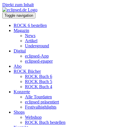
Direkt zum Inhalt
Toggle navigation
ROCK 6 bestellen
Magazin
News
Artikel
Underground
Digital
eclipsed-App
eclipsed-epaper
Abo
ROCK Bücher
ROCK Buch 6
ROCK Buch 5
ROCK Buch 4
Konzerte
Alle Tourdaten
eclipsed präsentiert
Festivalhighlights
Shops
Webshop
ROCK Buch bestellen