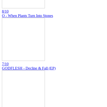
8/10
O - When Plants Turn Into Stones
7/10
GODFLESH - Decline & Fall (EP)