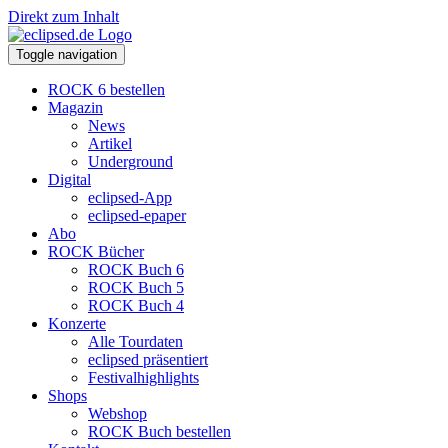
Direkt zum Inhalt
Toggle navigation
ROCK 6 bestellen
Magazin
News
Artikel
Underground
Digital
eclipsed-App
eclipsed-epaper
Abo
ROCK Bücher
ROCK Buch 6
ROCK Buch 5
ROCK Buch 4
Konzerte
Alle Tourdaten
eclipsed präsentiert
Festivalhighlights
Shops
Webshop
ROCK Buch bestellen