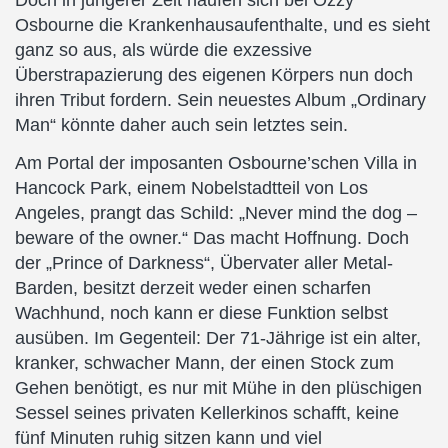
Doch in jüngerer Zeit häufen sich bei Ozzy
Osbourne die Krankenhausaufenthalte, und es sieht
ganz so aus, als würde die exzessive
Überstrapazierung des eigenen Körpers nun doch
ihren Tribut fordern. Sein neuestes Album „Ordinary
Man“ könnte daher auch sein letztes sein.
Am Portal der imposanten Osbourne’schen Villa in
Hancock Park, einem Nobelstadtteil von Los
Angeles, prangt das Schild: „Never mind the dog –
beware of the owner.“ Das macht Hoffnung. Doch
der „Prince of Darkness“, Übervater aller Metal-
Barden, besitzt derzeit weder einen scharfen
Wachhund, noch kann er diese Funktion selbst
ausüben. Im Gegenteil: Der 71-Jährige ist ein alter,
kranker, schwacher Mann, der einen Stock zum
Gehen benötigt, es nur mit Mühe in den plüschigen
Sessel seines privaten Kellerkinos schafft, keine
fünf Minuten ruhig sitzen kann und viel