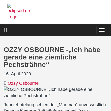
Direkt
zum
Inhalt
Togg
navi
OZZY OSBOURNE -„Ich habe
gerade eine ziemliche
Pechsträhne“
16. April 2020
Ozzy Osbourne
Jahrzehntelang schien der „Madman“ unverwüstlich.