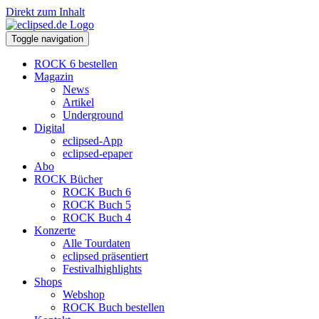
Direkt zum Inhalt
Toggle navigation
ROCK 6 bestellen
Magazin
News
Artikel
Underground
Digital
eclipsed-App
eclipsed-epaper
Abo
ROCK Bücher
ROCK Buch 6
ROCK Buch 5
ROCK Buch 4
Konzerte
Alle Tourdaten
eclipsed präsentiert
Festivalhighlights
Shops
Webshop
ROCK Buch bestellen