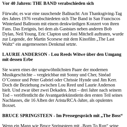
Vor 40 Jahren: THE BAND verabschieden sich
Fürwahr, es war eine rauschende Ballnacht: Am Thanksgiving-Tag
des Jahres 1976 verabschiedeten sich The Band in San Franciscos
Winterland Ballroom mit einem denkwürdigen Konzert von ihren
Fans. Das Ereignis, bei dem als Gaststars neben anderen Bob
Dylan, Neil Young, Eric Clapton und Joni Mitchell auftraten, wurde
zur Legende, der Martin Scorsese mit dem Kinofilm „The Last
Waltz“ ein angemessenes Denkmal setzte.
LAURIE ANDERSON - Lou Reeds Witwe über den Umgang
mit dessen Erbe
Sie waren eines der ungewöhnlichsten Paare der modernen
Musikgeschichte – vergleichbar mit Sonny und Cher, Sinéad
O’Connor und Peter Gabriel oder Chrissie Hynde und Jim Kerr.
Doch die Beziehung zwischen Lou Reed und Laurie Anderson
hielt. Und zwar über zwei Dekaden. Jetzt – drei Jahre nach seinem
Tod – veröffentlicht die Avantgardekünstlerin den ersten Teil seines
Nachlasses, die 16 Alben der Arista/RCA-Jahre, als opulentes
Boxset.
BRUCE SPRINGSTEEN - Im Pressegespräch mit „The Boss“
Wenn ein Mann wie Bruce Springsteen mit „Born To Run“ seine