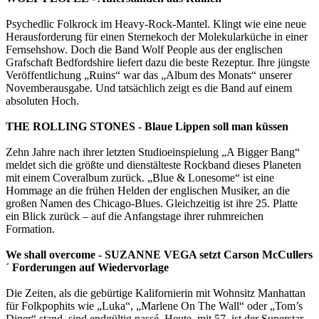
Psychedlic Folkrock im Heavy-Rock-Mantel. Klingt wie eine neue
Herausforderung für einen Sternekoch der Molekularküche in einer
Fernsehshow. Doch die Band Wolf People aus der englischen
Grafschaft Bedfordshire liefert dazu die beste Rezeptur. Ihre jüngste
Veröffentlichung „Ruins“ war das „Album des Monats“ unserer
Novemberausgabe. Und tatsächlich zeigt es die Band auf einem
absoluten Hoch.
THE ROLLING STONES - Blaue Lippen soll man küssen
Zehn Jahre nach ihrer letzten Studioeinspielung „A Bigger Bang“
meldet sich die größte und dienstälteste Rockband dieses Planeten
mit einem Coveralbum zurück. „Blue & Lonesome“ ist eine
Hommage an die frühen Helden der englischen Musiker, an die
großen Namen des Chicago-Blues. Gleichzeitig ist ihre 25. Platte
ein Blick zurück – auf die Anfangstage ihrer ruhmreichen
Formation.
We shall overcome - SUZANNE VEGA setzt Carson McCullers
´ Forderungen auf Wiedervorlage
Die Zeiten, als die gebürtige Kalifornierin mit Wohnsitz Manhattan
für Folkpophits wie „Luka“, „Marlene On The Wall“ oder „Tom’s
Diner“ stand, sind endgültig passé. Heute, mit 57, ist der Superstar