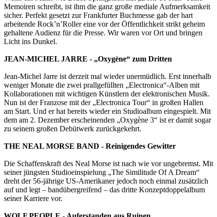
Memoiren schreibt, ist ihm die ganz große mediale Aufmerksamkeit
sicher. Perfekt gesetzt zur Frankfurter Buchmesse gab der hart
arbeitende Rock’n’Roller eine vor der Öffentlichkeit strikt geheim
gehaltene Audienz für die Presse. Wir waren vor Ort und bringen
Licht ins Dunkel.
JEAN-MICHEL JARRE - „Oxygène“ zum Dritten
Jean-Michel Jarre ist derzeit mal wieder unermüdlich. Erst innerhalb
weniger Monate die zwei prallgefüllten „Electronica“-Alben mit
Kollaborationen mit wichtigen Künstlern der elektronischen Musik.
Nun ist der Franzose mit der „Electronica Tour“ in großen Hallen
am Start. Und er hat bereits wieder ein Studioalbum eingespielt. Mit
dem am 2. Dezember erscheinenden „Oxygène 3“ ist er damit sogar
zu seinem großen Debütwerk zurückgekehrt.
THE NEAL MORSE BAND - Reinigendes Gewitter
Die Schaffenskraft des Neal Morse ist nach wie vor ungebremst. Mit
seiner jüngsten Studioeinspielung „The Similitude Of A Dream“
dreht der 56-jährige US-Amerikaner jedoch noch einmal zusätzlich
auf und legt – bandübergreifend – das dritte Konzeptdoppelalbum
seiner Karriere vor.
WOLF PEOPLE - Auferstanden aus Ruinen