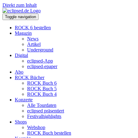
Direkt zum Inhalt
Toggle navigation
ROCK 6 bestellen
Magazin
News
Artikel
Underground
Digital
eclipsed-App
eclipsed-epaper
Abo
ROCK Bücher
ROCK Buch 6
ROCK Buch 5
ROCK Buch 4
Konzerte
Alle Tourdaten
eclipsed präsentiert
Festivalhighlights
Shops
Webshop
ROCK Buch bestellen