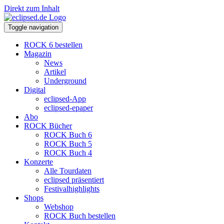
Direkt zum Inhalt
Toggle navigation
ROCK 6 bestellen
Magazin
News
Artikel
Underground
Digital
eclipsed-App
eclipsed-epaper
Abo
ROCK Bücher
ROCK Buch 6
ROCK Buch 5
ROCK Buch 4
Konzerte
Alle Tourdaten
eclipsed präsentiert
Festivalhighlights
Shops
Webshop
ROCK Buch bestellen