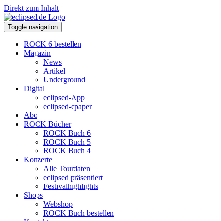
Direkt zum Inhalt
Toggle navigation
ROCK 6 bestellen
Magazin
News
Artikel
Underground
Digital
eclipsed-App
eclipsed-epaper
Abo
ROCK Bücher
ROCK Buch 6
ROCK Buch 5
ROCK Buch 4
Konzerte
Alle Tourdaten
eclipsed präsentiert
Festivalhighlights
Shops
Webshop
ROCK Buch bestellen