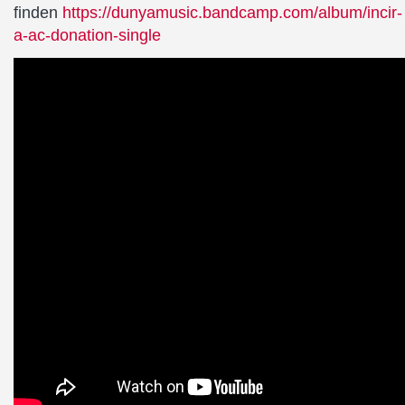
finden
https://dunyamusic.bandcamp.com/album/incir-
a-ac-donation-single