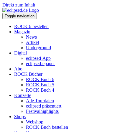
Direkt zum Inhalt
Toggle navigation
ROCK 6 bestellen
Magazin
News
Artikel
Underground
Digital
eclipsed-App
eclipsed-epaper
Abo
ROCK Bücher
ROCK Buch 6
ROCK Buch 5
ROCK Buch 4
Konzerte
Alle Tourdaten
eclipsed präsentiert
Festivalhighlights
Shops
Webshop
ROCK Buch bestellen