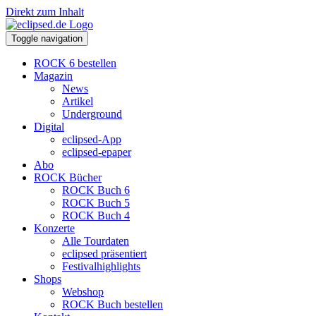
Direkt zum Inhalt
Toggle navigation
ROCK 6 bestellen
Magazin
News
Artikel
Underground
Digital
eclipsed-App
eclipsed-epaper
Abo
ROCK Bücher
ROCK Buch 6
ROCK Buch 5
ROCK Buch 4
Konzerte
Alle Tourdaten
eclipsed präsentiert
Festivalhighlights
Shops
Webshop
ROCK Buch bestellen