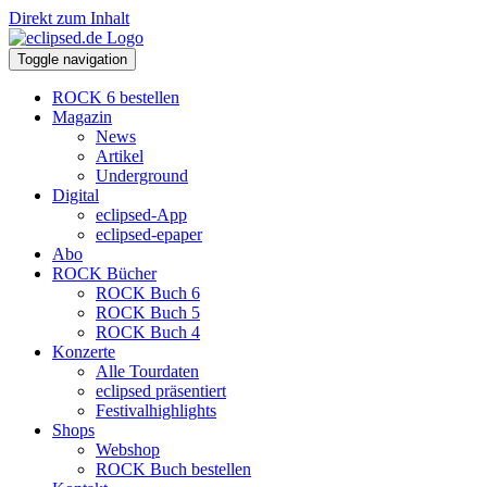
Direkt zum Inhalt
Toggle navigation
ROCK 6 bestellen
Magazin
News
Artikel
Underground
Digital
eclipsed-App
eclipsed-epaper
Abo
ROCK Bücher
ROCK Buch 6
ROCK Buch 5
ROCK Buch 4
Konzerte
Alle Tourdaten
eclipsed präsentiert
Festivalhighlights
Shops
Webshop
ROCK Buch bestellen