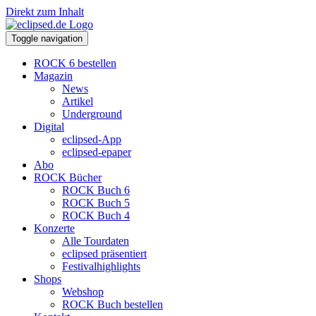
Direkt zum Inhalt
Toggle navigation
ROCK 6 bestellen
Magazin
News
Artikel
Underground
Digital
eclipsed-App
eclipsed-epaper
Abo
ROCK Bücher
ROCK Buch 6
ROCK Buch 5
ROCK Buch 4
Konzerte
Alle Tourdaten
eclipsed präsentiert
Festivalhighlights
Shops
Webshop
ROCK Buch bestellen