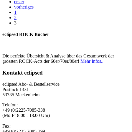
erster
vorheriges
1
2
3
eclipsed ROCK Bücher
Die perfekte Übersicht & Analyse über das Gesamtwerk der
grössten ROCK-Acts der 60er/70er/80er!
Mehr Infos...
Kontakt
eclipsed
eclipsed Abo- & Bestellservice
Postfach 1331
53335 Meckenheim
Telefon:
+49 (0)2225-7085-338
(Mo-Fr 8.00 - 18.00 Uhr)
Fax:
+49 (0)2225-7085-399