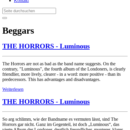
Kontakt
Beggars
THE HORRORS - Luminous
The Horrors are not as bad as the band name suggests. On the
contrary, "Luminous", the fourth album of the Londoners, is clearly
friendlier, more lively, clearer - in a word: more positive - than its
predecessors. This has advantages and disadvantages.
Weiterlesen
THE HORRORS - Luminous
So arg schlimm, wie der Bandname es vermuten lässt, sind The
Horrors gar nicht. Ganz im Gegenteil, ist doch „Luminous“, das
vierte Album der Londoner, deutlich freundlicher, munterer, klarer –