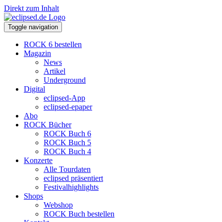
Direkt zum Inhalt
Toggle navigation
ROCK 6 bestellen
Magazin
News
Artikel
Underground
Digital
eclipsed-App
eclipsed-epaper
Abo
ROCK Bücher
ROCK Buch 6
ROCK Buch 5
ROCK Buch 4
Konzerte
Alle Tourdaten
eclipsed präsentiert
Festivalhighlights
Shops
Webshop
ROCK Buch bestellen