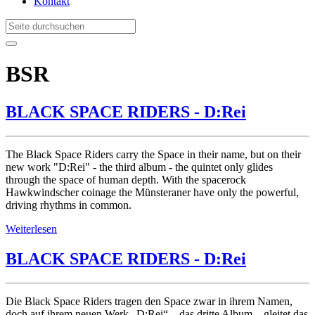
Kontakt
BSR
BLACK SPACE RIDERS - D:Rei
The Black Space Riders carry the Space in their name, but on their
new work "D:Rei" - the third album - the quintet only glides
through the space of human depth. With the spacerock
Hawkwindscher coinage the Münsteraner have only the powerful,
driving rhythms in common.
Weiterlesen
BLACK SPACE RIDERS - D:Rei
Die Black Space Riders tragen den Space zwar in ihrem Namen,
doch auf ihrem neuen Werk „D:Rei“ – das dritte Album – gleitet das