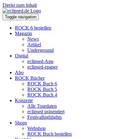
Direkt zum Inhalt
Toggle navigation
ROCK 6 bestellen
Magazin
News
Artikel
Underground
Digital
eclipsed-App
eclipsed-epaper
Abo
ROCK Bücher
ROCK Buch 6
ROCK Buch 5
ROCK Buch 4
Konzerte
Alle Tourdaten
eclipsed präsentiert
Festivalhighlights
Shops
Webshop
ROCK Buch bestellen