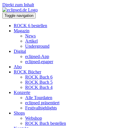
Direkt zum Inhalt
Toggle navigation
ROCK 6 bestellen
Magazin
News
Artikel
Underground
Digital
eclipsed-App
eclipsed-epaper
Abo
ROCK Bücher
ROCK Buch 6
ROCK Buch 5
ROCK Buch 4
Konzerte
Alle Tourdaten
eclipsed präsentiert
Festivalhighlights
Shops
Webshop
ROCK Buch bestellen