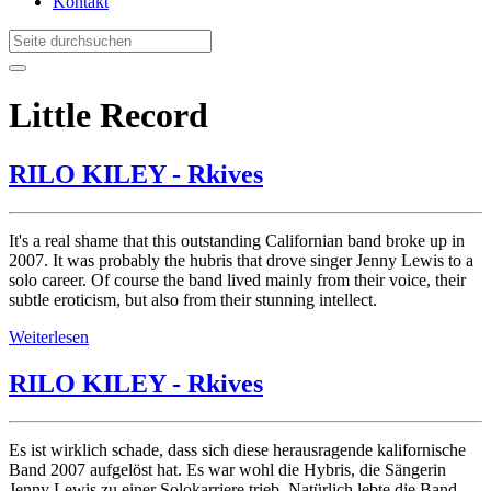
Kontakt
Little Record
RILO KILEY - Rkives
It's a real shame that this outstanding Californian band broke up in
2007. It was probably the hubris that drove singer Jenny Lewis to a
solo career. Of course the band lived mainly from their voice, their
subtle eroticism, but also from their stunning intellect.
Weiterlesen
RILO KILEY - Rkives
Es ist wirklich schade, dass sich diese herausragende kalifornische
Band 2007 aufgelöst hat. Es war wohl die Hybris, die Sängerin
Jenny Lewis zu einer Solokarriere trieb. Natürlich lebte die Band