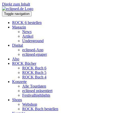
Direkt zum Inhalt
Toggle navigation
ROCK 6 bestellen
Magazin
News
Artikel
Underground
Digital
eclipsed-App
eclipsed-epaper
Abo
ROCK Bücher
ROCK Buch 6
ROCK Buch 5
ROCK Buch 4
Konzerte
Alle Tourdaten
eclipsed präsentiert
Festivalhighlights
Shops
Webshop
ROCK Buch bestellen