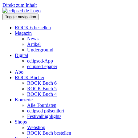
Direkt zum Inhalt
Toggle navigation
ROCK 6 bestellen
Magazin
News
Artikel
Underground
Digital
eclipsed-App
eclipsed-epaper
Abo
ROCK Bücher
ROCK Buch 6
ROCK Buch 5
ROCK Buch 4
Konzerte
Alle Tourdaten
eclipsed präsentiert
Festivalhighlights
Shops
Webshop
ROCK Buch bestellen