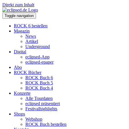
Direkt zum Inhalt
Toggle navigation
ROCK 6 bestellen
Magazin
News
Artikel
Underground
Digital
eclipsed-App
eclipsed-epaper
Abo
ROCK Bücher
ROCK Buch 6
ROCK Buch 5
ROCK Buch 4
Konzerte
Alle Tourdaten
eclipsed präsentiert
Festivalhighlights
Shops
Webshop
ROCK Buch bestellen