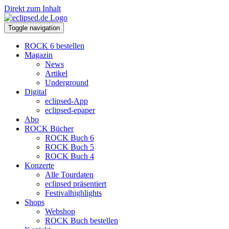
Direkt zum Inhalt
Toggle navigation
ROCK 6 bestellen
Magazin
News
Artikel
Underground
Digital
eclipsed-App
eclipsed-epaper
Abo
ROCK Bücher
ROCK Buch 6
ROCK Buch 5
ROCK Buch 4
Konzerte
Alle Tourdaten
eclipsed präsentiert
Festivalhighlights
Shops
Webshop
ROCK Buch bestellen