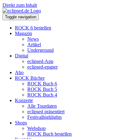
Direkt zum Inhalt
Toggle navigation
ROCK 6 bestellen
Magazin
News
Artikel
Underground
Digital
eclipsed-App
eclipsed-epaper
Abo
ROCK Bücher
ROCK Buch 6
ROCK Buch 5
ROCK Buch 4
Konzerte
Alle Tourdaten
eclipsed präsentiert
Festivalhighlights
Shops
Webshop
ROCK Buch bestellen