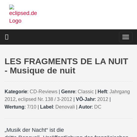
Direkt
zum
Inhalt
Togg
navi
LES FRAGMENTS DE LA NUIT
- Musique de nuit
Kategorie
:
CD-Reviews
|
Genre
:
Classic
|
Heft
:
Jahrgang
2012
,
eclipsed Nr. 138 / 3-2012
|
VÖ-Jahr
:
2012
|
Wertung
:
7/10
|
Label
:
Denovali
|
Autor
:
DC
„Musik der Nacht“ ist die