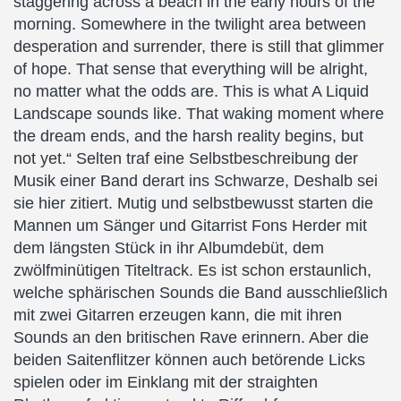
staggering across a beach in the early hours of the
morning. Somewhere in the twilight area between
desperation and surrender, there is still that glimmer
of hope. That sense that everything will be alright,
no matter what the odds are. This is what A Liquid
Landscape sounds like. That waking moment where
the dream ends, and the harsh reality begins, but
not yet.“ Selten traf eine Selbstbeschreibung der
Musik einer Band derart ins Schwarze, Deshalb sei
sie hier zitiert. Mutig und selbstbewusst starten die
Mannen um Sänger und Gitarrist Fons Herder mit
dem längsten Stück in ihr Albumdebüt, dem
zwölfminütigen Titeltrack. Es ist schon erstaunlich,
welche sphärischen Sounds die Band ausschließlich
mit zwei Gitarren erzeugen kann, die mit ihren
Sounds an den britischen Rave erinnern. Aber die
beiden Saitenflitzer können auch betörende Licks
spielen oder im Einklang mit der straighten