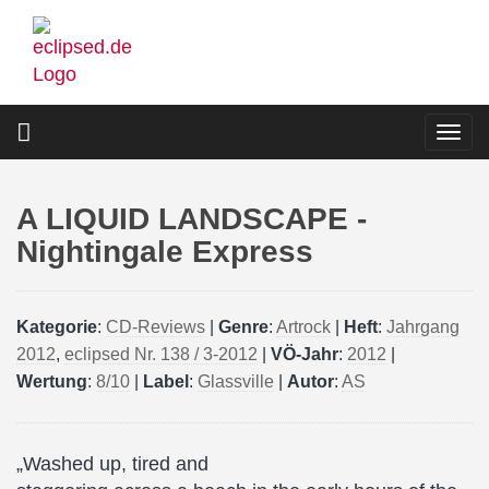
Direkt
zum
Inhalt
Togg
navi
A LIQUID LANDSCAPE -
Nightingale Express
Kategorie
:
CD-Reviews
|
Genre
:
Artrock
|
Heft
:
Jahrgang
2012
,
eclipsed Nr. 138 / 3-2012
|
VÖ-Jahr
:
2012
|
Wertung
:
8/10
|
Label
:
Glassville
|
Autor
:
AS
„Washed up, tired and