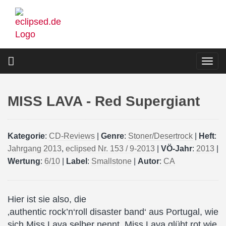
Direkt
zum
Inhalt
Togg
navi
MISS LAVA - Red Supergiant
Kategorie
:
CD-Reviews
|
Genre
:
Stoner/Desertrock
|
Heft
:
Jahrgang 2013
,
eclipsed Nr. 153 / 9-2013
|
VÖ-Jahr
:
2013
|
Wertung
:
6/10
|
Label
:
Smallstone
|
Autor
:
CA
Hier ist sie also, die
‚authentic rock’n‘roll disaster band‘ aus Portugal, wie
sich Miss Lava selber nennt. Miss Lava glüht rot wie