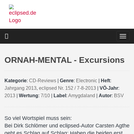
Direkt
zum
Inhalt
Togg
navi
ORNAH-MENTAL - Excursions
Kategorie
:
CD-Reviews
|
Genre
:
Electronic
|
Heft
:
Jahrgang 2013
,
eclipsed Nr. 152 / 7-8-2013
|
VÖ-Jahr
:
2013
|
Wertung
:
7/10
|
Label
:
Amygdaland
|
Autor
:
BSV
So viel Wortspiel muss sein:
Bei Dirk Schlömer und eclipsed-Autor Carsten Agthe
geht es Schlag auf Schlag: Haben die beiden erst