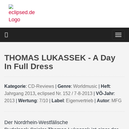
Direkt
zum
Inhalt
Togg
navi
THOMAS LUKASSEK - A Day
In Full Dress
Kategorie
:
CD-Reviews
|
Genre
:
Worldmusic
|
Heft
:
Jahrgang 2013
,
eclipsed Nr. 152 / 7-8-2013
|
VÖ-Jahr
:
2013
|
Wertung
:
7/10
|
Label
:
Eigenvertrieb
|
Autor
:
MFG
Der Nordrhein-Westfälische