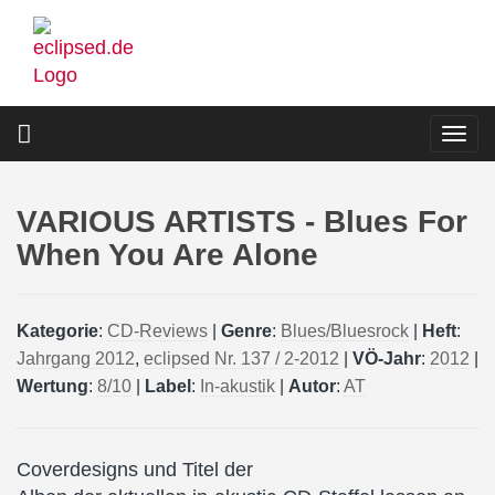
Direkt
zum
Inhalt
Togg
navi
VARIOUS ARTISTS - Blues For
When You Are Alone
Kategorie
:
CD-Reviews
|
Genre
:
Blues/Bluesrock
|
Heft
:
Jahrgang 2012
,
eclipsed Nr. 137 / 2-2012
|
VÖ-Jahr
:
2012
|
Wertung
:
8/10
|
Label
:
In-akustik
|
Autor
:
AT
Coverdesigns und Titel der