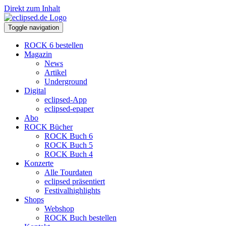
Direkt zum Inhalt
Toggle navigation
ROCK 6 bestellen
Magazin
News
Artikel
Underground
Digital
eclipsed-App
eclipsed-epaper
Abo
ROCK Bücher
ROCK Buch 6
ROCK Buch 5
ROCK Buch 4
Konzerte
Alle Tourdaten
eclipsed präsentiert
Festivalhighlights
Shops
Webshop
ROCK Buch bestellen