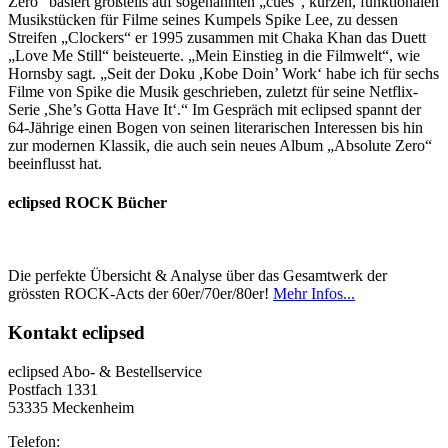
Zero“ basiert großteils auf sogenannten „cues“, kurzen, funktionalen
Musikstücken für Filme seines Kumpels Spike Lee, zu dessen
Streifen „Clockers“ er 1995 zusammen mit Chaka Khan das Duett
„Love Me Still“ beisteuerte. „Mein Einstieg in die Filmwelt“, wie
Hornsby sagt. „Seit der Doku ,Kobe Doin’ Work‘ habe ich für sechs
Filme von Spike die Musik geschrieben, zuletzt für seine Netflix-
Serie ,She’s Gotta Have It‘.“ Im Gespräch mit eclipsed spannt der
64-Jährige einen Bogen von seinen literarischen Interessen bis hin
zur modernen Klassik, die auch sein neues Album „Absolute Zero“
beeinflusst hat.
eclipsed ROCK Bücher
Die perfekte Übersicht & Analyse über das Gesamtwerk der
grössten ROCK-Acts der 60er/70er/80er!
Mehr Infos...
Kontakt
eclipsed
eclipsed Abo- & Bestellservice
Postfach 1331
53335 Meckenheim
Telefon: