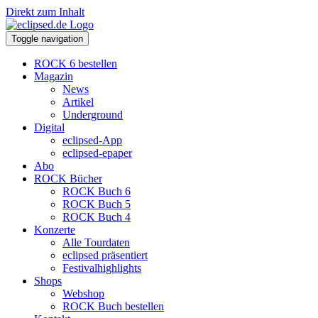
Direkt zum Inhalt
Toggle navigation
ROCK 6 bestellen
Magazin
News
Artikel
Underground
Digital
eclipsed-App
eclipsed-epaper
Abo
ROCK Bücher
ROCK Buch 6
ROCK Buch 5
ROCK Buch 4
Konzerte
Alle Tourdaten
eclipsed präsentiert
Festivalhighlights
Shops
Webshop
ROCK Buch bestellen