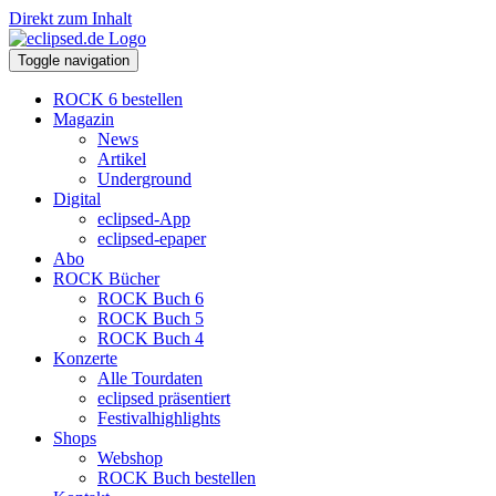
Direkt zum Inhalt
Toggle navigation
ROCK 6 bestellen
Magazin
News
Artikel
Underground
Digital
eclipsed-App
eclipsed-epaper
Abo
ROCK Bücher
ROCK Buch 6
ROCK Buch 5
ROCK Buch 4
Konzerte
Alle Tourdaten
eclipsed präsentiert
Festivalhighlights
Shops
Webshop
ROCK Buch bestellen