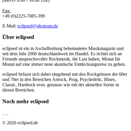
(Mo-Fr 8.00 - 18.00 Uhr)
Fax:
+49 (0)2225-7085-399
E-Mail:
eclipsed@aboteam.de
Über
eclipsed
eclipsed ist ein in Aschaffenburg beheimatetes Musikmagazin und
seit dem Jahr 2000 deutschlandweit im Handel. Es richtet sich an
Freunde anspruchsvoller Rockmusik, die Lust haben, Monat für
Monat auf eine immer neue akustische Entdeckungsreise zu gehen.
eclipsed befasst sich dabei eingehend mit den Rockgrössen der 60er
und 70er in den Bereichen Artrock, Prog, Psychedelic, Blues,
Classic, Hardrock uvm. genauso wie mit der aktuellen Szene in
diesen Bereichen.
Noch mehr
eclipsed
© 2026 eclipsed.de