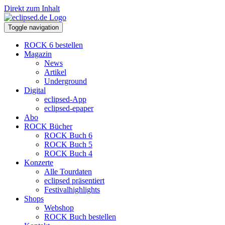
Direkt zum Inhalt
Toggle navigation
ROCK 6 bestellen
Magazin
News
Artikel
Underground
Digital
eclipsed-App
eclipsed-epaper
Abo
ROCK Bücher
ROCK Buch 6
ROCK Buch 5
ROCK Buch 4
Konzerte
Alle Tourdaten
eclipsed präsentiert
Festivalhighlights
Shops
Webshop
ROCK Buch bestellen