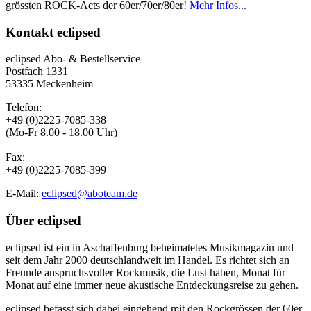
grössten ROCK-Acts der 60er/70er/80er!
Mehr Infos...
Kontakt
eclipsed
eclipsed Abo- & Bestellservice
Postfach 1331
53335 Meckenheim
Telefon:
+49 (0)2225-7085-338
(Mo-Fr 8.00 - 18.00 Uhr)
Fax:
+49 (0)2225-7085-399
E-Mail:
eclipsed@aboteam.de
Über
eclipsed
eclipsed ist ein in Aschaffenburg beheimatetes Musikmagazin und
seit dem Jahr 2000 deutschlandweit im Handel. Es richtet sich an
Freunde anspruchsvoller Rockmusik, die Lust haben, Monat für
Monat auf eine immer neue akustische Entdeckungsreise zu gehen.
eclipsed befasst sich dabei eingehend mit den Rockgrössen der 60er