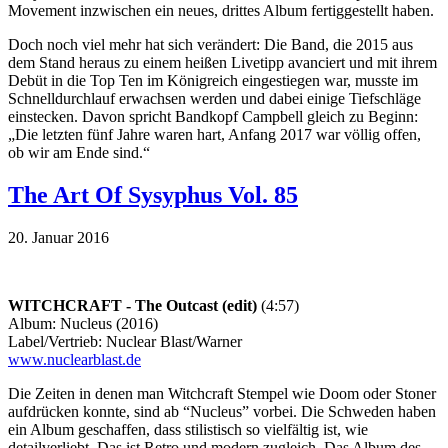
Movement inzwischen ein neues, drittes Album fertiggestellt haben.
Doch noch viel mehr hat sich verändert: Die Band, die 2015 aus
dem Stand heraus zu einem heißen Livetipp avanciert und mit ihrem
Debüt in die Top Ten im Königreich eingestiegen war, musste im
Schnelldurchlauf erwachsen werden und dabei einige Tiefschläge
einstecken. Davon spricht Bandkopf Campbell gleich zu Beginn:
„Die letzten fünf Jahre waren hart, Anfang 2017 war völlig offen,
ob wir am Ende sind.“
The Art Of Sysyphus Vol. 85
20. Januar 2016
WITCHCRAFT - The Outcast (edit)
(4:57)
Album: Nucleus (2016)
Label/Vertrieb: Nuclear Blast/Warner
www.nuclearblast.de
Die Zeiten in denen man Witchcraft Stempel wie Doom oder Stoner
aufdrücken konnte, sind ab “Nucleus” vorbei. Die Schweden haben
ein Album geschaffen, dass stilistisch so vielfältig ist, wie
detailverliebt. Das ist Retro und modern zugleich. Das Album des