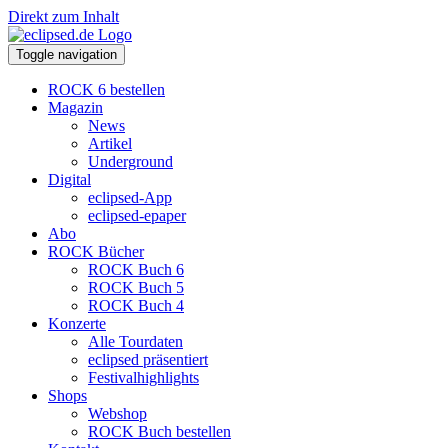
Direkt zum Inhalt
Toggle navigation
ROCK 6 bestellen
Magazin
News
Artikel
Underground
Digital
eclipsed-App
eclipsed-epaper
Abo
ROCK Bücher
ROCK Buch 6
ROCK Buch 5
ROCK Buch 4
Konzerte
Alle Tourdaten
eclipsed präsentiert
Festivalhighlights
Shops
Webshop
ROCK Buch bestellen