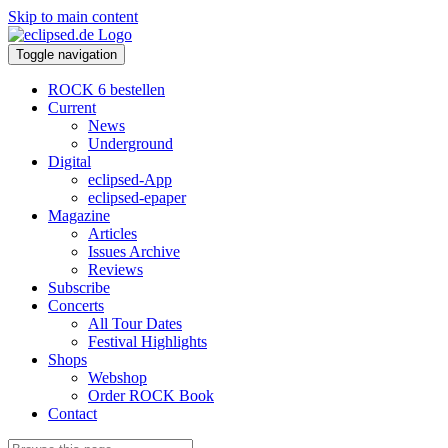
Skip to main content
Toggle navigation
ROCK 6 bestellen
Current
News
Underground
Digital
eclipsed-App
eclipsed-epaper
Magazine
Articles
Issues Archive
Reviews
Subscribe
Concerts
All Tour Dates
Festival Highlights
Shops
Webshop
Order ROCK Book
Contact