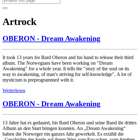
Artrock
OBERON - Dream Awakening
It took 13 years for Bard Oberon and his band to release their third
album. The Norwegians have been working on "Dream
Awakening" for a whole year. It tells the "story of the soul on its
way to awakening, of man's striving for self-knowledge". A lot of
mysticism is preprogrammed with it.
Weiterlesen
OBERON - Dream Awakening
13 Jahre hat es gedauert, bis Bard Oberon und seine Band ihr drittes
Album an den Start bringen konnten. An „Dream Awakening“
haben die Norweger ein ganzes Jahr gewerkelt. Es erzählt die
„Geschichte der Seele auf ihrem Weg zum Erwachen, vom Streben