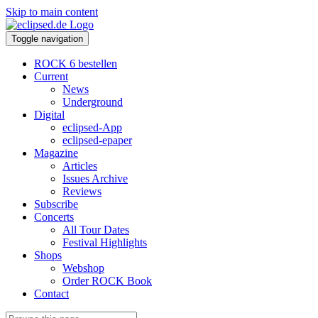
Skip to main content
Toggle navigation
ROCK 6 bestellen
Current
News
Underground
Digital
eclipsed-App
eclipsed-epaper
Magazine
Articles
Issues Archive
Reviews
Subscribe
Concerts
All Tour Dates
Festival Highlights
Shops
Webshop
Order ROCK Book
Contact