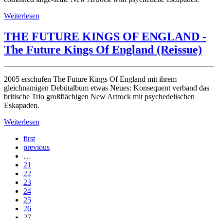
Weiterlesen
THE FUTURE KINGS OF ENGLAND -
The Future Kings Of England (Reissue)
2005 erschufen The Future Kings Of England mit ihrem
gleichnamigen Debütalbum etwas Neues: Konsequent verband das
britische Trio großflächigen New Artrock mit psychedelischen
Eskapaden.
Weiterlesen
first
previous
…
21
22
23
24
25
26
27