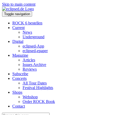
Skip to main content
Toggle navigation
ROCK 6 bestellen
Current
News
Underground
Digital
eclipsed-App
eclipsed-epaper
Magazine
Articles
Issues Archive
Reviews
Subscribe
Concerts
All Tour Dates
Festival Highlights
Shops
Webshop
Order ROCK Book
Contact