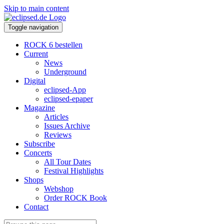
Skip to main content
Toggle navigation
ROCK 6 bestellen
Current
News
Underground
Digital
eclipsed-App
eclipsed-epaper
Magazine
Articles
Issues Archive
Reviews
Subscribe
Concerts
All Tour Dates
Festival Highlights
Shops
Webshop
Order ROCK Book
Contact