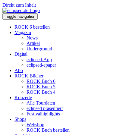
Direkt zum Inhalt
Toggle navigation
ROCK 6 bestellen
Magazin
News
Artikel
Underground
Digital
eclipsed-App
eclipsed-epaper
Abo
ROCK Bücher
ROCK Buch 6
ROCK Buch 5
ROCK Buch 4
Konzerte
Alle Tourdaten
eclipsed präsentiert
Festivalhighlights
Shops
Webshop
ROCK Buch bestellen