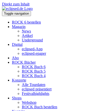
Direkt zum Inhalt
Toggle navigation
ROCK 6 bestellen
Magazin
News
Artikel
Underground
Digital
eclipsed-App
eclipsed-epaper
Abo
ROCK Bücher
ROCK Buch 6
ROCK Buch 5
ROCK Buch 4
Konzerte
Alle Tourdaten
eclipsed präsentiert
Festivalhighlights
Shops
Webshop
ROCK Buch bestellen