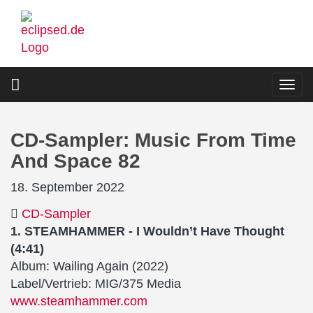
Direkt
zum
Inhalt
Togg
navi
CD-Sampler: Music From Time
And Space 82
18. September 2022
CD-Sampler
1. STEAMHAMMER - I Wouldn’t Have Thought
(4:41)
Album: Wailing Again (2022)
Label/Vertrieb: MIG/375 Media
www.steamhammer.com