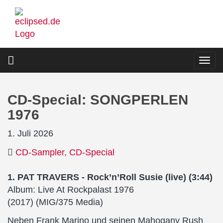
Direkt
zum
Inhalt
Togg
navi
CD-Special: SONGPERLEN
1976
1. Juli 2026
CD-Sampler
CD-Special
cd-
1. PAT TRAVERS - Rock’n’Roll Susie (live) (3:44)
cover.png
Album: Live At Rockpalast 1976
(2017) (MIG/375 Media)
Neben Frank Marino und seinen Mahogany Rush