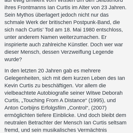
auf ewig umweht vom Wissen um den Selbstmord
ihres Frontmanns Ian Curtis im Alter von 23 Jahren.
Sein Mythos überlagert jedoch nicht nur das
schmale Werk der britischen Postpunk-Band, die
sich nach Curtis’ Tod am 18. Mai 1980 entschloss,
unter anderem Namen weiterzumachen. Er
inspirierte auch zahlreiche Künstler. Doch wer war
dieser Mensch, dessen Verzweiflung Legende
wurde?
In den letzten 20 Jahren gab es mehrere
Gelegenheiten, sich mit dem kurzen Leben des Ian
Kevin Curtis zu beschäftigen. Vor allem die
vielbeachtete Autobiografie seiner Witwe Deborah
Curtis, „Touching From A Distance“ (1995), und
Anton Corbijns Erfolgsfilm „Control“, (2007)
ermöglichten tiefere Einblicke. Und doch bleibt dem
neutralen Betrachter der Mensch Ian Curtis seltsam
fremd, und sein musikalisches Vermächtnis