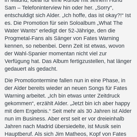
in Madrid, ideal für eine Runde mit seinem Hund
Sam – Telefoninterview hin oder her. „Sorry“,
entschuldigt sich Alder. „Ich hoffe, das ist okay?!“ Ist
es. Die Promotion für sein Soloalbum „What The
Water Wants“ erledigt der 52-Jährige, den die
Progmetal-Fans als Sänger von Fates Warning
kennen, so nebenbei. Denn Zeit ist etwas, wovon
der Wahl-Spanier momentan nicht viel zur
Verfügung hat. Das Album fertigzustellen, hat länger
gedauert als gedacht.
Die Promotiontermine fallen nun in eine Phase, in
der Alder bereits wieder an neuen Songs für Fates
Warning arbeitet. „Ich bin etwas unter Zeitdruck
gekommen“, erzählt Alder. „Jetzt bin ich aber happy
mit dem Ergebnis.“ Seit mehr als 30 Jahren ist Alder
nun im Business. Aber erst seit er vor dreieinhalb
Jahren nach Madrid übersiedelte, ist Musik sein
Hauptberuf. Als sich Jim Matheos, Kopf von Fates