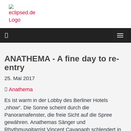
Direkt
zum
Inhalt
Togg
navi
ANATHEMA - A fine day to re-
entry
25. Mai 2017
Anathema
Es ist warm in der Lobby des Berliner Hotels
„nhow“. Die Sonne scheint durch die
Panoramafenster, die freie Sicht auf die Spree
gewähren. Anathemas Sänger und
Rhythmusgitarrist Vincent Cavanagh schlendert in